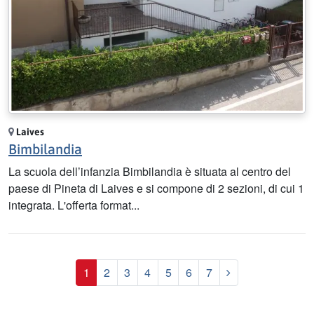
Laives
Bimbilandia
La scuola dell’infanzia Bimbilandia è situata al centro del
paese di Pineta di Laives e si compone di 2 sezioni, di cui 1
integrata. L'offerta format...
Prossimo
1
2
3
4
5
6
7