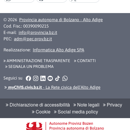
Condividi:
© 2026
Provincia autonoma di Bolzano - Alto Adige
Cod. Fisc.: 00390090215
E-mail:
info@provincia.bz.it
PEC:
adm@pec.prov.bz.it
Realizzazione:
Informatica Alto Adige SPA
AMMINISTRAZIONE TRASPARENTE
CONTATTI
SEGNALA UN PROBLEMA
Facebook
Instagram
LinkedIn
YouTube
TikTok
WhatsApp
Seguici su
myCIVIS.civis.bz.it
- La Rete civica dell’Alto Adige
Dichiarazione di accessibilità
Note legali
Privacy
Cookie
Social media policy